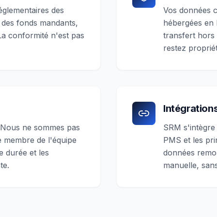
églementaires des
Vos données c
te des fonds mandants,
hébergées en F
La conformité n'est pas
transfert hor
restez propriét
Intégration
. Nous ne sommes pas
SRM s'intègre
ue membre de l'équipe
PMS et les pr
e durée et les
données remon
te.
manuelle, sans