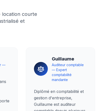
 location courte
trialisé et
Guillaume
r —
Auditeur comptable
— Expert
comptabilité
mandante
dans
Diplômé en comptabilité et
gestion d'entreprise,
 porte
Guillaume est auditeur
comptable depuis plusieurs