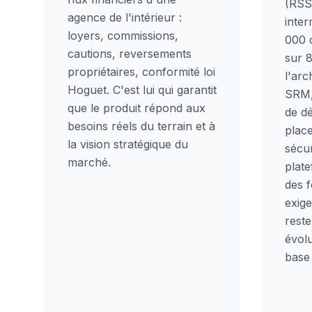
(RSS
agence de l'intérieur :
inter
loyers, commissions,
000 c
cautions, reversements
sur 
propriétaires, conformité loi
l'arc
Hoguet. C'est lui qui garantit
SRM, 
que le produit répond aux
de d
besoins réels du terrain et à
place
la vision stratégique du
sécur
marché.
plat
des 
exig
reste
évolu
base 