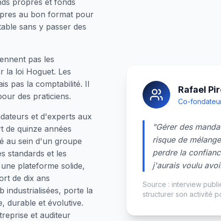
nds propres et fonds
opres au bon format pour
able sans y passer des
rennent pas les
r la loi Hoguet. Les
s pas la comptabilité. Il
Rafael Pi
pour des praticiens.
Co-fondateu
ndateurs et d'experts aux
"Gérer des mandats 
rt de quinze années
risque de mélanger
té au sein d'un groupe
perdre la confianc
es standards et les
j'aurais voulu avoi
 une plateforme solide,
ort de dix ans
Source : interview publ
industrialisées, porte la
structurer son activité 
e, durable et évolutive.
treprise et auditeur