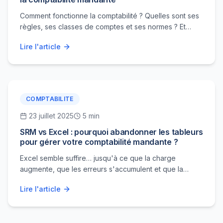
Comment fonctionne la comptabilité ? Quelles sont ses
règles, ses classes de comptes et ses normes ? Et
pourquoi la comptabilité mandante est-elle si
Lire l'article
particulière pour les agences immobilières ?
COMPTABILITE
23 juillet 2025
5 min
SRM vs Excel : pourquoi abandonner les tableurs
pour gérer votre comptabilité mandante ?
Excel semble suffire… jusqu'à ce que la charge
augmente, que les erreurs s'accumulent et que la
conformité devienne critique. Découvrez pourquoi
Lire l'article
SRM remplace avantageusement les tableurs dans la
comptabilité mandante.