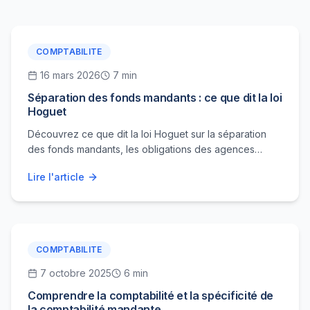
COMPTABILITE
16 mars 2026
7 min
Séparation des fonds mandants : ce que dit la loi
Hoguet
Découvrez ce que dit la loi Hoguet sur la séparation
des fonds mandants, les obligations des agences
immobilières, la traçabilité comptable et comment SRM
Lire l'article
sécurise la gestion des flux.
COMPTABILITE
7 octobre 2025
6 min
Comprendre la comptabilité et la spécificité de
la comptabilité mandante